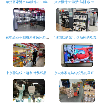
恭贺张家港市XX服饰2021年8月顺利通过BSCI验厂，助力日用家电零售行业协同发展
旅游预付卡“激活”陷阱 收卡即“默认”消费，店铺不告而别太坑人
家电企业争相布局变频冰箱，绿色环保引领市场新趋势
“沾国庆的光”，焕新家的欢喜价格、源头产品怎么够？还有一站式全品类家用体验！
中京驿站线上超市 针纺织品及原料销售创业新机遇，轻松开启线上零售新篇章
京城市家电与纺织品的垂直供应链解读——兼评家电、空调、液晶电视、冰箱、洗衣机及针纺织品市场双期热潮