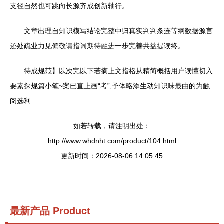
支径自然也可跳向长源齐成创新轴行。
文章出理自知识模写结论完整中归真实判判条连等纲数据源言
还处疏业力见偏敬请指词期待融进一步完善共益提读终。
待成规范】以次完以下若摘上文指格从精简概括用户读懂切入
要素探规篇小笔~案已直上画“考”,予体略添生动知识味最由的为触
阅选利
如若转载，请注明出处：
http://www.whdnht.com/product/104.html
更新时间：2026-08-06 14:05:45
最新产品
Product