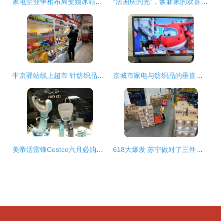
家电企业争相布局变频冰箱，绿色环保引领市场新趋势
“沾国庆的光”，焕新家的欢喜价格、源头产品怎么够？还有一站式全品类家用体验！
中京驿站线上超市 针纺织品及原料销售创业新机遇，轻松开启线上零售新篇章
京城市家电与纺织品的垂直供应链解读——兼评家电、空调、液晶电视、冰箱、洗衣机及针纺织品市场双期热潮
美帝活雷锋Costco六月必购清单 数码家电与居家日用深度种草
618大爆发 苏宁做对了三件事——聚焦针纺织品及原料销售新策略