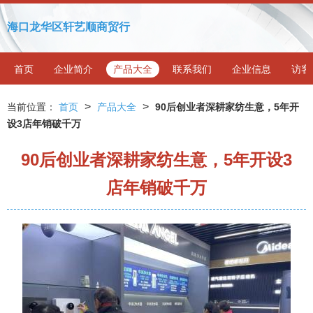
海口龙华区轩艺顺商贸行
首页
企业简介
产品大全
联系我们
企业信息
访客
>
>
当前位置：
首页
产品大全
90后创业者深耕家纺生意，5年开
设3店年销破千万
90后创业者深耕家纺生意，5年开设3
店年销破千万