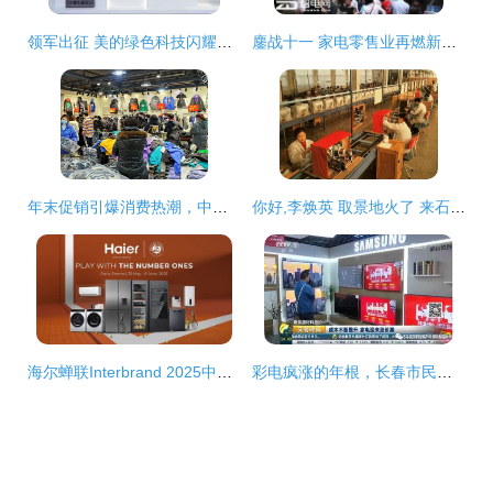
领军出征 美的绿色科技闪耀AHR EXPO 2026，引领日用家电零售新纪元
鏖战十一 家电零售业再燃新爆点，针纺织品及原料销售联动破局
年末促销引爆消费热潮，中国日用品商城针纺织品销售火爆
你好,李焕英 取景地火了 来石家庄找寻属于自己的老厂记忆 日用家电零售
海尔蝉联Interbrand 2025中国最佳品牌榜首，彰显行业领军地位
彩电疯涨的年根，长春市民的消费抉择 聚焦针纺织品与原料销售