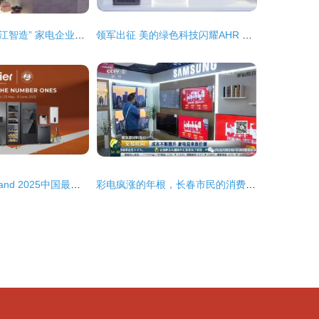
从“蓬江造”到“蓬江智造” 家电企业以技术品牌双轮驱动，深耕海外中高端市场
领军出征 美的绿色科技闪耀AHR EXPO 2026，引领日用家电零售新纪元
海尔蝉联Interbrand 2025中国最佳品牌榜首，彰显行业领军地位
彩电疯涨的年根，长春市民的消费抉择 聚焦针纺织品与原料销售