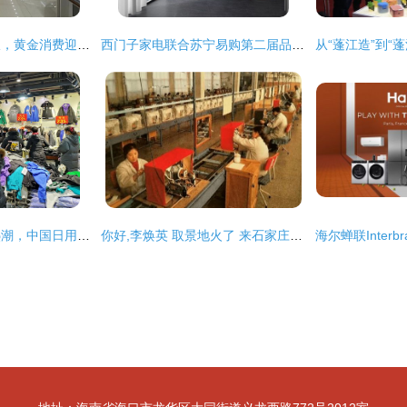
金价回调与假期共振，黄金消费迎热潮，中老年成主力军
西门子家电联合苏宁易购第二届品牌节盛大启幕，以“精智”科技引领日用家电零售新风潮
年末促销引爆消费热潮，中国日用品商城针纺织品销售火爆
你好,李焕英 取景地火了 来石家庄找寻属于自己的老厂记忆 日用家电零售